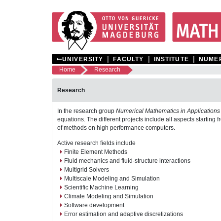
❘
❘
❘
UNIVERSITY
FACULTY
INSTITUTE
NUME
Home
Research
Research
In the research group
Numerical Mathematics in Applications
equations. The different projects include all aspects starting
of methods on high performance computers.
Active research fields include
Finite Element Methods
Fluid mechanics and fluid-structure interactions
Multigrid Solvers
Multiscale Modeling and Simulation
Scientific Machine Learning
Climate Modeling and Simulation
Software development
Error estimation and adaptive discretizations