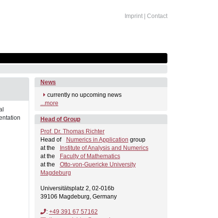
Imprint
|
Contact
News
currently no upcoming news
...more
al
entation
Head of Group
Prof. Dr. Thomas Richter
Head of
Numerics in Application
group
at the
Institute of Analysis and Numerics
at the
Faculty of Mathematics
at the
Otto-von-Guericke University
Magdeburg
Universitätsplatz 2, 02-016b
39106 Magdeburg, Germany
:
+49 391 67 57162