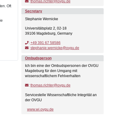
:
thomas.richter@ovgu.de
en. Oft
Secretary
Stephanie Wernicke
ie
Universitätsplatz 2, 02-18
39106 Magdeburg, Germany
:
+49 391 67 58586
:
stephanie.wernicke@ovgu.de
Ombudsperson
Ich bin eine der Ombudspersonen der OVGU
Magdeburg für den Umgang mit
wissenschaftlichem Fehlverhalten
:
thomas.richter@ovgu.de
Servicestelle Wissenschaftliche Integrität an
der OVGU
www.wi.ovgu.de