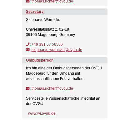
:
thomas.richter@ovgu.de
Secretary
Stephanie Wernicke
Universitätsplatz 2, 02-18
39106 Magdeburg, Germany
:
+49 391 67 58586
:
stephanie.wernicke@ovgu.de
Ombudsperson
Ich bin eine der Ombudspersonen der OVGU
Magdeburg für den Umgang mit
wissenschaftlichem Fehlverhalten
:
thomas.richter@ovgu.de
Servicestelle Wissenschaftliche Integrität an
der OVGU
www.wi.ovgu.de