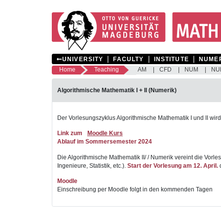
❘
❘
❘
UNIVERSITY
FACULTY
INSTITUTE
NUME
Home
Teaching
AM
CFD
NUM
NU
Algorithmische Mathematik I + II (Numerik)
Der Vorlesungszyklus Algorithmische Mathematik I und II wird
Link zum
Moodle Kurs
Ablauf im Sommersemester 2024
Die Algorithmische Mathematik II/ / Numerik vereint die Vor
Ingenieure, Statistik, etc.).
Start der Vorlesung am 12. April.
d
Moodle
Einschreibung per Moodle folgt in den kommenden Tagen