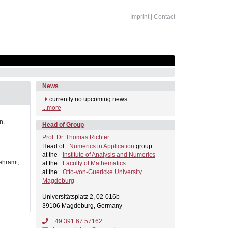
Imprint
|
Contact
News
currently no upcoming news
...more
n.
Head of Group
Prof. Dr. Thomas Richter
Head of
Numerics in Application
group
at the
Institute of Analysis and Numerics
ehramt,
at the
Faculty of Mathematics
at the
Otto-von-Guericke University
Magdeburg
Universitätsplatz 2, 02-016b
39106 Magdeburg, Germany
:
+49 391 67 57162