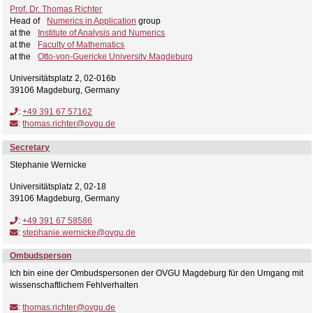
Prof. Dr. Thomas Richter
Head of
Numerics in Application
group
at the
Institute of Analysis and Numerics
at the
Faculty of Mathematics
at the
Otto-von-Guericke University Magdeburg
Universitätsplatz 2, 02-016b
39106 Magdeburg, Germany
:
+49 391 67 57162
:
thomas.richter@ovgu.de
Secretary
Stephanie Wernicke
Universitätsplatz 2, 02-18
39106 Magdeburg, Germany
:
+49 391 67 58586
:
stephanie.wernicke@ovgu.de
Ombudsperson
Ich bin eine der Ombudspersonen der OVGU Magdeburg für den Umgang mit
wissenschaftlichem Fehlverhalten
:
thomas.richter@ovgu.de